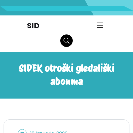
skip
to
content
SID
SIDEK otroški gledališki
abonma