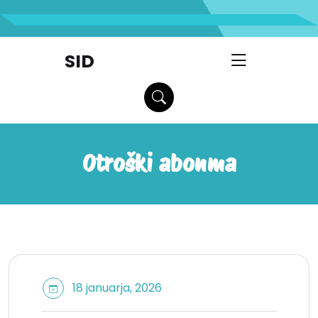
skip
to
content
SID
Otroški abonma
18 januarja, 2026