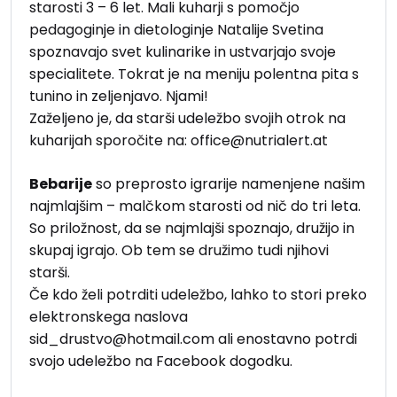
starosti 3 – 6 let. Mali kuharji s pomočjo
pedagoginje in dietologinje Natalije Svetina
spoznavajo svet kulinarike in ustvarjajo svoje
specialitete. Tokrat je na meniju polentna pita s
tunino in zeljenjavo. Njami!
Zaželjeno je, da starši udeležbo svojih otrok na
kuharijah sporočite na: office@nutrialert.at
Bebarije
so preprosto igrarije namenjene našim
najmlajšim – malčkom starosti od nič do tri leta.
So priložnost, da se najmlajši spoznajo, družijo in
skupaj igrajo. Ob tem se družimo tudi njihovi
starši.
Če kdo želi potrditi udeležbo, lahko to stori preko
elektronskega naslova
sid_drustvo@hotmail.com ali enostavno potrdi
svojo udeležbo na Facebook dogodku.