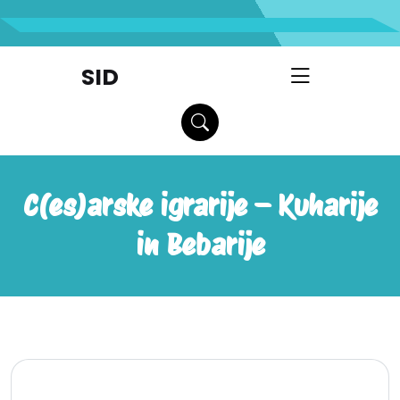
skip
to
content
SID
C(es)arske igrarije – Kuharije
in Bebarije