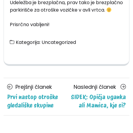
Udeležba je brezplačna, prav tako je brezplačno
parkirišče za otroške vozičke v avli vrtca.
Prisrčno vabljeni!
Kategorija:
Uncategorized
Posts
Prejšnji
Nasle
Prejšnji članek
Naslednji članek
navigation
članek
člane
Prvi nastop otroške
SIDEK: Opičja uganka
gledališke skupine
ali Mamica, kje si?