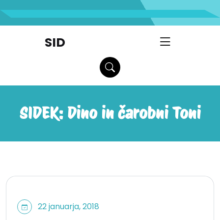
skip
to
content
SID
SIDEK: Dino in čarobni Toni
22 januarja, 2018