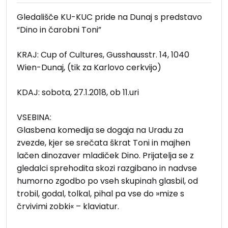
Gledališče KU-KUC pride na Dunaj s predstavo
“Dino in čarobni Toni”
KRAJ: Cup of Cultures, Gusshausstr. 14, 1040
Wien-Dunaj, (tik za Karlovo cerkvijo)
KDAJ: sobota, 27.1.2018, ob 11.uri
VSEBINA:
Glasbena komedija se dogaja na Uradu za
zvezde, kjer se srečata škrat Toni in majhen
lačen dinozaver mladiček Dino. Prijatelja se z
gledalci sprehodita skozi razgibano in nadvse
humorno zgodbo po vseh skupinah glasbil, od
trobil, godal, tolkal, pihal pa vse do »mize s
črvivimi zobki« – klaviatur.