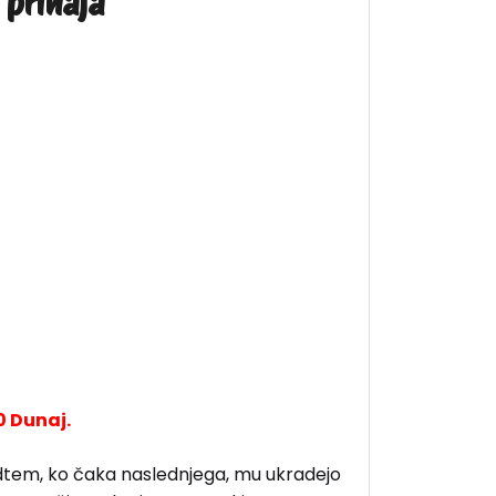
 prihaja
0 Dunaj.
Medtem, ko čaka naslednjega, mu ukradejo