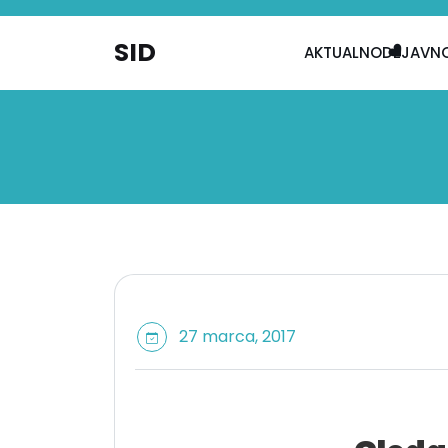
skip
to
SID
AKTUALNO
DEJAVNO
content
27 marca, 2017