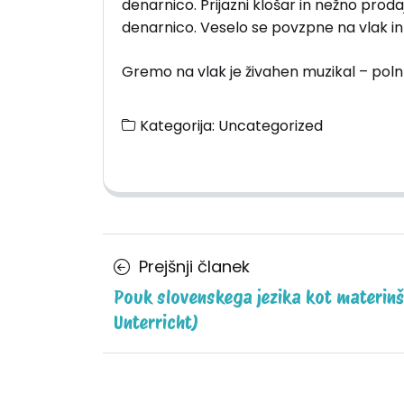
denarnico. Prijazni klošar in nežno proda
denarnico. Veselo se povzpne na vlak in 
Gremo na vlak je živahen muzikal – poln 
Kategorija:
Uncategorized
Posts
Prejšnji
Prejšnji članek
navigation
članek
Pouk slovenskega jezika kot materinš
Unterricht)