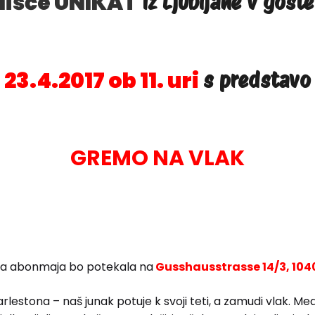
lišče UNIKAT
iz Ljubljane v goste
23.4.2017 ob 11. uri
s predstavo
GREMO NA VLAK
ga abonmaja bo potekala na
Gusshausstrasse 14/3, 104
rlestona – naš junak potuje k svoji teti, a zamudi vlak. 