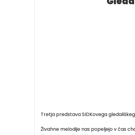
Gleda
Tretja predstava SIDKovega gledališke
Živahne melodije nas popeljejo v čas cha